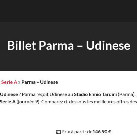
Billet Parma – Udinese
»
Serie A
»
Parma – Udinese
– Udinese
? Parma reçoit Udinese au
Stadio Ennio Tardini
(Parma), 
Serie A
(journée 9). Comparez ci-dessous les meilleures offres des
Prix à partir de
146.90 €