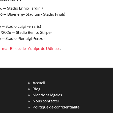
 — Stadio Ennio Tardini)
 — Bluenergy Stadium - Stadio Friuli)
— Stadio Luigi Ferraris)
/2026 — Stadio Benito Stirpe)
— Stadio Pierluigi Penzo)
Parma
·
Billets de l'équipe de Udinese
.
Accueil
Blog
Mentions légales
Nous contacter
Politique de confidentialité