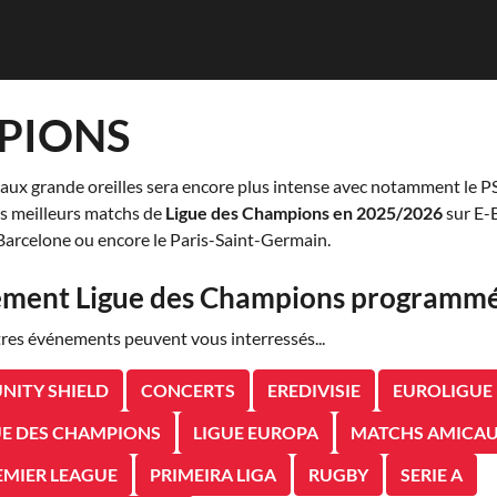
PIONS
e aux grande oreilles sera encore plus intense avec notamment le P
les meilleurs matchs de
Ligue des Champions en 2025/2026
sur E-B
Barcelone ou encore le Paris-Saint-Germain.
nement Ligue des Champions programmé.
tres événements peuvent vous interressés...
ITY SHIELD
CONCERTS
EREDIVISIE
EUROLIGUE
UE DES CHAMPIONS
LIGUE EUROPA
MATCHS AMICA
EMIER LEAGUE
PRIMEIRA LIGA
RUGBY
SERIE A