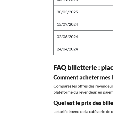
30/03/2025
15/09/2024
02/06/2024
24/04/2024
FAQ billetterie : pla
Comment acheter mes bi
Comparez les offres des revendeurs 
plateforme du revendeur, en paiem
Quel est le prix des bil
Le tarif dépend de la catégorie de 