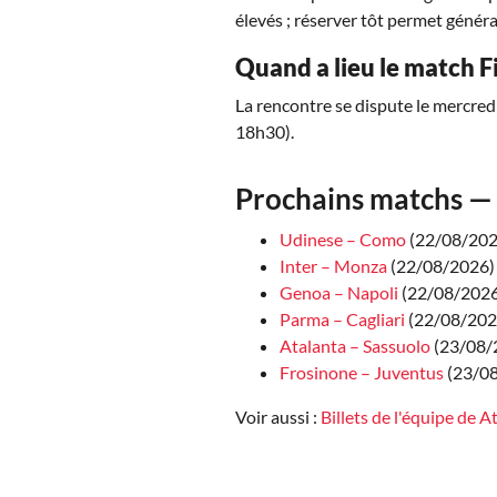
élevés ; réserver tôt permet généra
Quand a lieu le match F
La rencontre se dispute le mercred
18h30).
Prochains matchs — 
Udinese – Como
(22/08/2026
Inter – Monza
(22/08/2026)
Genoa – Napoli
(22/08/2026 
Parma – Cagliari
(22/08/2026
Atalanta – Sassuolo
(23/08/
Frosinone – Juventus
(23/08
Voir aussi :
Billets de l'équipe de A