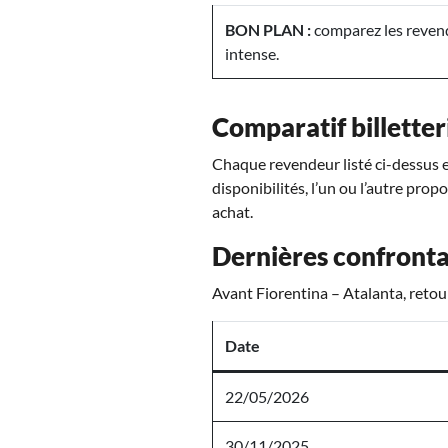
BON PLAN :
comparez les revend
intense.
Comparatif billetter
Chaque revendeur listé ci-dessus es
disponibilités, l’un ou l’autre prop
achat.
Dernières confronta
Avant Fiorentina – Atalanta, retour
Date
22/05/2026
30/11/2025