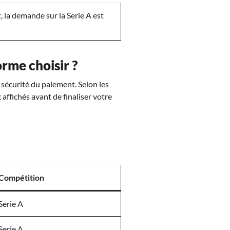
 la demande sur la Serie A est
orme choisir ?
a sécurité du paiement. Selon les
 affichés avant de finaliser votre
Compétition
Serie A
Serie A