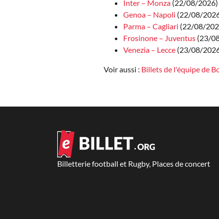
Inter – Monza
(22/08/2026)
Genoa – Napoli
(22/08/2026 
Parma – Cagliari
(22/08/2026
Frosinone – Juventus
(23/08
Venezia – Lecce
(23/08/2026 
Voir aussi :
Billets de l'équipe de 
Billetterie football et Rugby, Places de concert