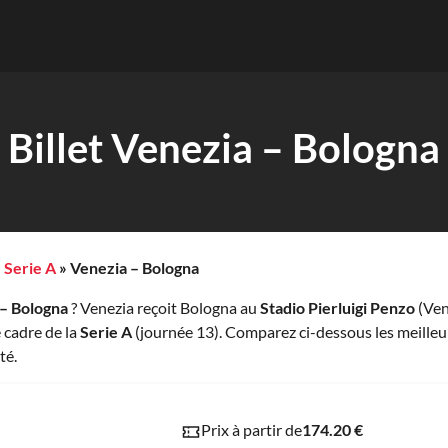
Billet Venezia – Bologna
»
Serie A
»
Venezia – Bologna
 – Bologna
? Venezia reçoit Bologna au
Stadio Pierluigi Penzo
(Ven
 cadre de la
Serie A
(journée 13). Comparez ci-dessous les meilleu
té.
Prix à partir de
174.20 €