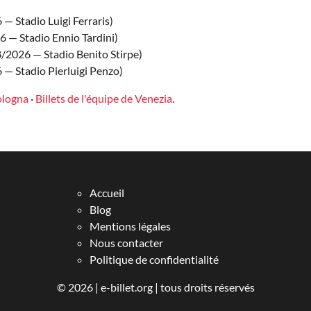
— Stadio Luigi Ferraris)
 — Stadio Ennio Tardini)
/2026 — Stadio Benito Stirpe)
— Stadio Pierluigi Penzo)
Bologna
·
Billets de l'équipe de Venezia
.
Accueil
Blog
Mentions légales
Nous contacter
Politique de confidentialité
© 2026 |
e-billet.org
| tous droits réservés