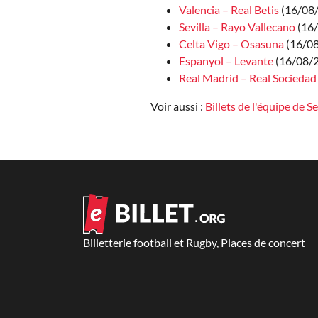
Valencia – Real Betis
(16/08/
Sevilla – Rayo Vallecano
(16
Celta Vigo – Osasuna
(16/0
Espanyol – Levante
(16/08/
Real Madrid – Real Sociedad
Voir aussi :
Billets de l'équipe de Se
Billetterie football et Rugby, Places de concert