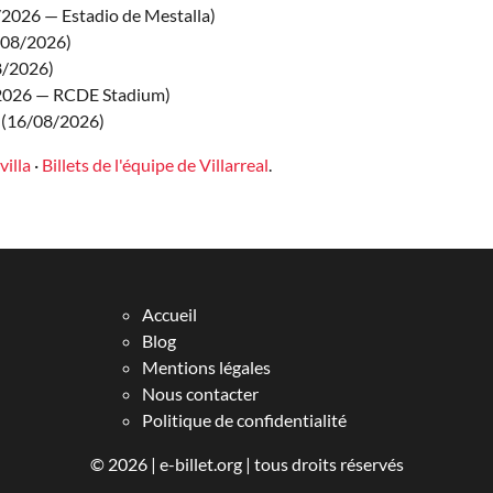
2026 — Estadio de Mestalla)
/08/2026)
8/2026)
2026 — RCDE Stadium)
(16/08/2026)
villa
·
Billets de l'équipe de Villarreal
.
Accueil
Blog
Mentions légales
Nous contacter
Politique de confidentialité
© 2026 |
e-billet.org
| tous droits réservés