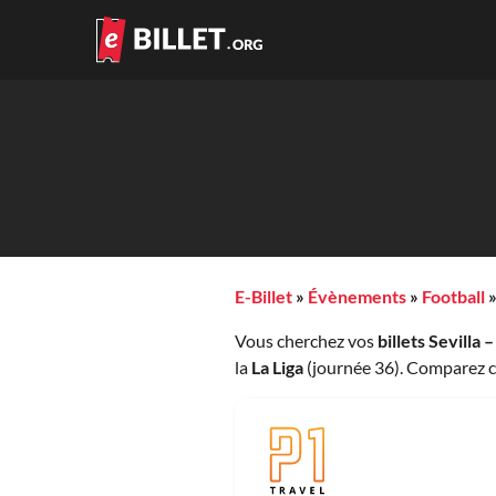
E-Billet
»
Évènements
»
Football
Vous cherchez vos
billets Sevilla –
la
La Liga
(journée 36). Comparez ci