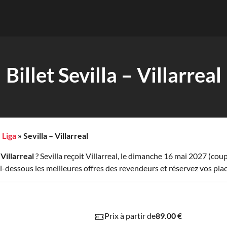
Billet Sevilla – Villarreal
»
Liga
»
Sevilla – Villarreal
 Villarreal
? Sevilla reçoit Villarreal, le dimanche 16 mai 2027 (cou
-dessous les meilleures offres des revendeurs et réservez vos plac
Prix à partir de
89.00 €