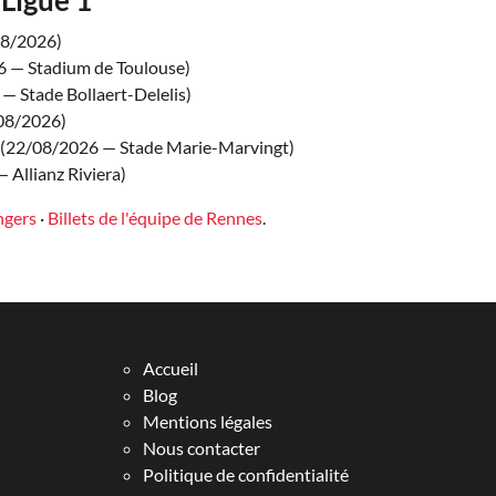
08/2026)
 — Stadium de Toulouse)
— Stade Bollaert-Delelis)
08/2026)
(22/08/2026 — Stade Marie-Marvingt)
 Allianz Riviera)
ngers
·
Billets de l'équipe de Rennes
.
Accueil
Blog
Mentions légales
Nous contacter
Politique de confidentialité