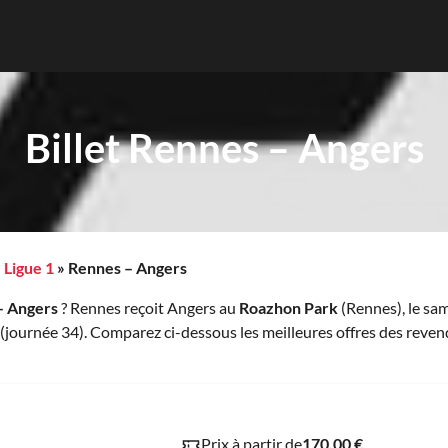
Billet Rennes – Angers
»
Ligue 1
»
Rennes – Angers
 – Angers
? Rennes reçoit Angers au
Roazhon Park
(Rennes), le sa
(journée 34). Comparez ci-dessous les meilleures offres des reven
Prix à partir de
170.00 €