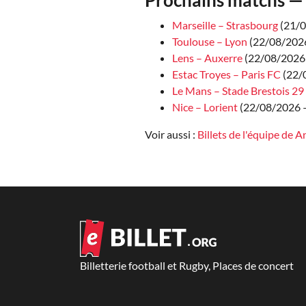
Marseille – Strasbourg
(21/
Toulouse – Lyon
(22/08/2026
Lens – Auxerre
(22/08/2026 
Estac Troyes – Paris FC
(22/
Le Mans – Stade Brestois 29
Nice – Lorient
(22/08/2026 —
Voir aussi :
Billets de l'équipe de A
Billetterie football et Rugby, Places de concert