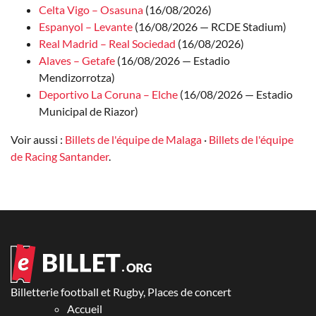
Celta Vigo – Osasuna
(16/08/2026)
Espanyol – Levante
(16/08/2026 — RCDE Stadium)
Real Madrid – Real Sociedad
(16/08/2026)
Alaves – Getafe
(16/08/2026 — Estadio
Mendizorrotza)
Deportivo La Coruna – Elche
(16/08/2026 — Estadio
Municipal de Riazor)
Voir aussi :
Billets de l'équipe de Malaga
·
Billets de l'équipe
de Racing Santander
.
Billetterie football et Rugby, Places de concert
Accueil