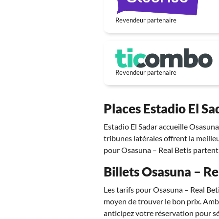
Revendeur partenaire
Revendeur partenaire
Places Estadio El Sa
Estadio El Sadar accueille Osasuna 
tribunes latérales offrent la meille
pour Osasuna – Real Betis partent 
Billets Osasuna – Rea
Les tarifs pour Osasuna – Real Beti
moyen de trouver le bon prix. Ambia
anticipez votre réservation pour séc