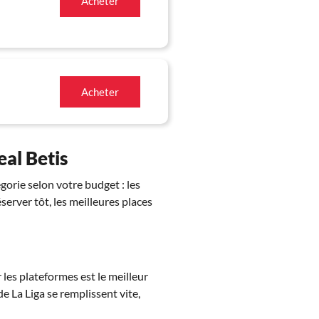
Acheter
Acheter
eal Betis
gorie selon votre budget : les
éserver tôt, les meilleures places
 les plateformes est le meilleur
e La Liga se remplissent vite,