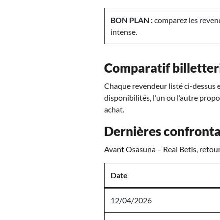
BON PLAN :
comparez les revend
intense.
Comparatif billetter
Chaque revendeur listé ci-dessus es
disponibilités, l’un ou l’autre prop
achat.
Dernières confronta
Avant Osasuna – Real Betis, retour
Date
12/04/2026