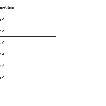
pétition
e A
e A
e A
e A
e A
e A