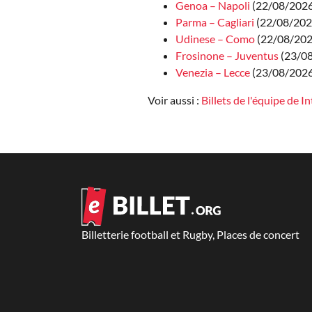
Genoa – Napoli
(22/08/2026 
Parma – Cagliari
(22/08/2026
Udinese – Como
(22/08/2026
Frosinone – Juventus
(23/08
Venezia – Lecce
(23/08/2026 
Voir aussi :
Billets de l'équipe de In
Billetterie football et Rugby, Places de concert