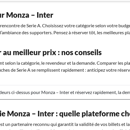
ur Monza – Inter
rencontre de Serie A. Choisissez votre catégorie selon votre budget 
es l’ambiance des supporters. Pensez à réserver tôt, les meilleures 
 au meilleur prix : nos conseils
ent selon la catégorie, le revendeur et la demande. Comparer les p
fiches de Serie A se remplissent rapidement : anticipez votre réser
eurs ci-dessus pour Monza – Inter et réservez rapidement, la dema
ie Monza – Inter : quelle plateforme cho
t un partenaire reconnu qui garantit la validité de vos billets et l