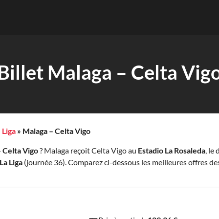
Billet Malaga – Celta Vig
»
Liga
»
Malaga – Celta Vigo
– Celta Vigo
? Malaga reçoit Celta Vigo au
Estadio La Rosaleda
, l
La Liga
(journée 36). Comparez ci-dessous les meilleures offres de