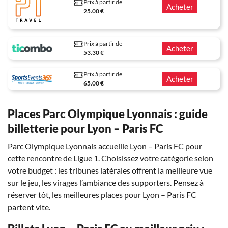
Prix à partir de
Acheter
25.00 €
Prix à partir de
Acheter
53.30 €
Prix à partir de
Acheter
65.00 €
Places Parc Olympique Lyonnais : guide
billetterie pour Lyon – Paris FC
Parc Olympique Lyonnais accueille Lyon – Paris FC pour
cette rencontre de Ligue 1. Choisissez votre catégorie selon
votre budget : les tribunes latérales offrent la meilleure vue
sur le jeu, les virages l’ambiance des supporters. Pensez à
réserver tôt, les meilleures places pour Lyon – Paris FC
partent vite.