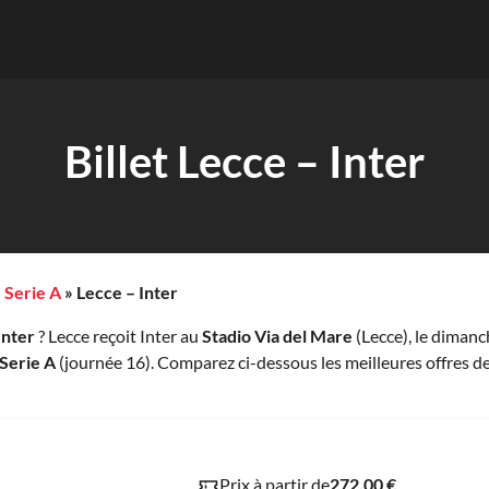
Billet Lecce – Inter
»
Serie A
»
Lecce – Inter
Inter
? Lecce reçoit Inter au
Stadio Via del Mare
(Lecce), le diman
Serie A
(journée 16). Comparez ci-dessous les meilleures offres d
Prix à partir de
272.00 €