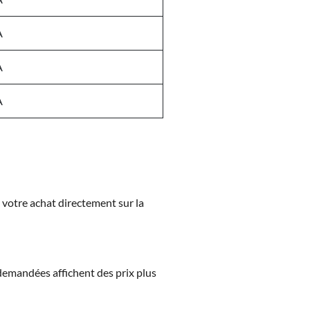
A
A
A
z votre achat directement sur la
s demandées affichent des prix plus