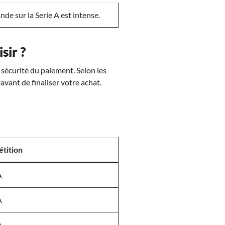
de sur la Serie A est intense.
sir ?
a sécurité du paiement. Selon les
 avant de finaliser votre achat.
tition
A
A
A