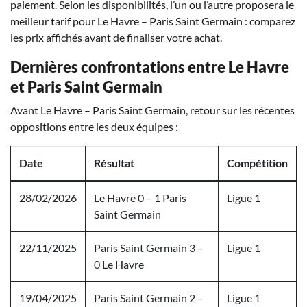
paiement. Selon les disponibilités, l’un ou l’autre proposera le
meilleur tarif pour Le Havre – Paris Saint Germain : comparez
les prix affichés avant de finaliser votre achat.
Dernières confrontations entre Le Havre
et Paris Saint Germain
Avant Le Havre – Paris Saint Germain, retour sur les récentes
oppositions entre les deux équipes :
Date
Résultat
Compétition
28/02/2026
Le Havre 0 – 1 Paris
Ligue 1
Saint Germain
22/11/2025
Paris Saint Germain 3 –
Ligue 1
0 Le Havre
19/04/2025
Paris Saint Germain 2 –
Ligue 1