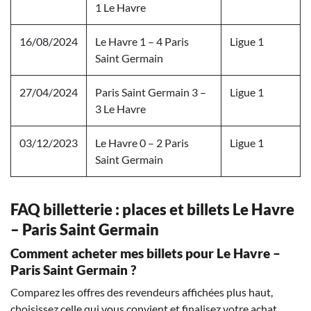
1 Le Havre
16/08/2024
Le Havre 1 – 4 Paris
Ligue 1
Saint Germain
27/04/2024
Paris Saint Germain 3 –
Ligue 1
3 Le Havre
03/12/2023
Le Havre 0 – 2 Paris
Ligue 1
Saint Germain
FAQ billetterie : places et billets Le Havre
– Paris Saint Germain
Comment acheter mes billets pour Le Havre –
Paris Saint Germain ?
Comparez les offres des revendeurs affichées plus haut,
choisissez celle qui vous convient et finalisez votre achat