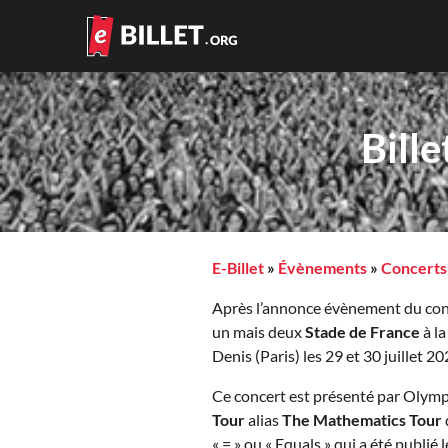
Bill
E-Billet
»
Évènements
»
Concerts
Après l’annonce évènement du co
un mais deux
Stade de France
à la
Denis (Paris) les 29 et 30 juillet 20
Ce concert est présenté par Olympi
Tour
alias
The Mathematics Tour
« = » ou « Equals » qui a été publié