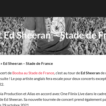
et Ed Sheeran – Stade de F
»
Ed Sheeran – Stade de France
ncert de
Booba au Stade de France
, c’est au tour de
Ed Sheeran
de 
 suite ! Le pop artiste anglais fera escale pour deux concerts exce
22.
a Production et Alias en accord avec One Fiinix Live dans le cadr
de Ed Sheeran. Sa nouvelle tournée de concert prend également par
 le 29 octobre 2021.