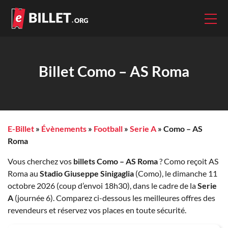
Billet Como – AS Roma
E-Billet
»
Évènements
»
Football
»
Serie A
»
Como – AS
Roma
Vous cherchez vos
billets Como – AS Roma
? Como reçoit AS
Roma au
Stadio Giuseppe Sinigaglia
(Como), le dimanche 11
octobre 2026 (coup d’envoi 18h30), dans le cadre de la
Serie
A
(journée 6). Comparez ci-dessous les meilleures offres des
revendeurs et réservez vos places en toute sécurité.