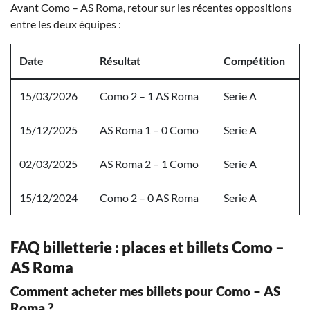
Avant Como – AS Roma, retour sur les récentes oppositions
entre les deux équipes :
Date
Résultat
Compétition
15/03/2026
Como 2 – 1 AS Roma
Serie A
15/12/2025
AS Roma 1 – 0 Como
Serie A
02/03/2025
AS Roma 2 – 1 Como
Serie A
15/12/2024
Como 2 – 0 AS Roma
Serie A
FAQ billetterie : places et billets Como –
AS Roma
Comment acheter mes billets pour Como – AS
Roma ?