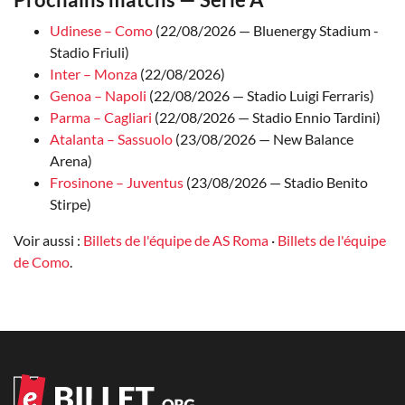
Udinese – Como
(22/08/2026 — Bluenergy Stadium -
Stadio Friuli)
Inter – Monza
(22/08/2026)
Genoa – Napoli
(22/08/2026 — Stadio Luigi Ferraris)
Parma – Cagliari
(22/08/2026 — Stadio Ennio Tardini)
Atalanta – Sassuolo
(23/08/2026 — New Balance
Arena)
Frosinone – Juventus
(23/08/2026 — Stadio Benito
Stirpe)
Voir aussi :
Billets de l'équipe de AS Roma
·
Billets de l'équipe
de Como
.