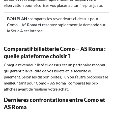
réservation pour sécuriser vos places au tarif le plus juste.
BON PLAN :
comparez les revendeurs ci-dessus pour
Como – AS Roma et réservez rapidement, la demande sur
la Serie A est intense.
Comparatif billetterie Como – AS Roma :
quelle plateforme choisir ?
Chaque revendeur listé ci-dessus est un partenaire reconnu
qui garantit la validité de vos billets et la sécurité du
paiement. Selon les disponibilités, l’un ou l’autre proposera le
meilleur tarif pour Como – AS Roma : comparez les prix
affichés avant de finaliser votre achat.
Dernières confrontations entre Como et
AS Roma