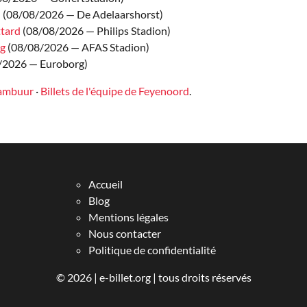
I
(08/08/2026 — De Adelaarshorst)
ttard
(08/08/2026 — Philips Stadion)
g
(08/08/2026 — AFAS Stadion)
/2026 — Euroborg)
 Cambuur
·
Billets de l'équipe de Feyenoord
.
Accueil
Blog
Mentions légales
Nous contacter
Politique de confidentialité
© 2026 |
e-billet.org
| tous droits réservés