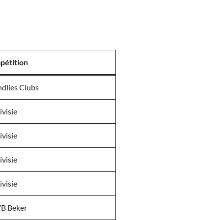
pétition
ndlies Clubs
ivisie
ivisie
ivisie
ivisie
B Beker