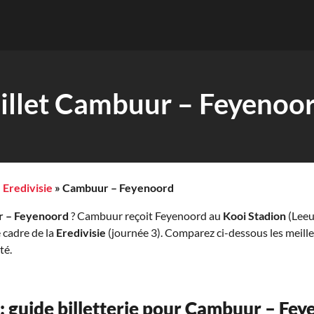
illet Cambuur – Feyenoo
»
Eredivisie
»
Cambuur – Feyenoord
r – Feyenoord
? Cambuur reçoit Feyenoord au
Kooi Stadion
(Leeu
 cadre de la
Eredivisie
(journée 3). Comparez ci-dessous les meille
té.
 : guide billetterie pour Cambuur – Fe