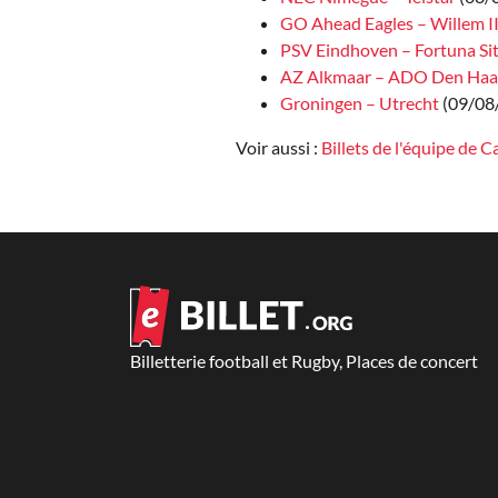
GO Ahead Eagles – Willem I
PSV Eindhoven – Fortuna Si
AZ Alkmaar – ADO Den Haa
Groningen – Utrecht
(09/08
Voir aussi :
Billets de l'équipe de
Billetterie football et Rugby, Places de concert