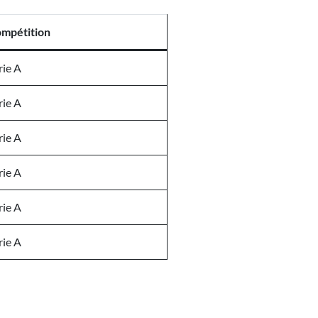
mpétition
rie A
rie A
rie A
rie A
rie A
rie A