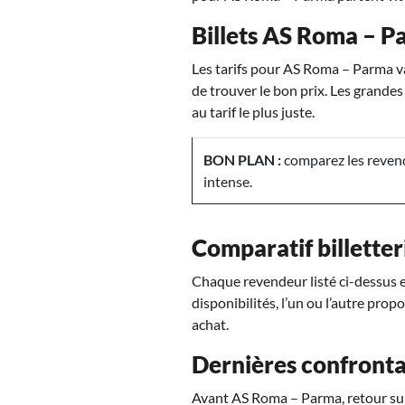
Billets AS Roma – Pa
Les tarifs pour AS Roma – Parma va
de trouver le bon prix. Les grandes
au tarif le plus juste.
BON PLAN :
comparez les revend
intense.
Comparatif billetter
Chaque revendeur listé ci-dessus es
disponibilités, l’un ou l’autre prop
achat.
Dernières confront
Avant AS Roma – Parma, retour sur 