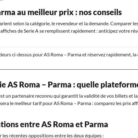
rma au meilleur prix : nos conseils
rient selon la catégorie, le revendeur et la demande. Comparer le
 affiches de Serie A se remplissent rapidement : anticipez votre ré
eurs ci-dessus pour AS Roma – Parma et réservez rapidement, la 
ie AS Roma – Parma : quelle plateforme
t un partenaire reconnu qui garantit la validité de vos billets et l
osera le meilleur tarif pour AS Roma – Parma : comparez les prix aff
ations entre AS Roma et Parma
les récentes oppositions entre les deux équipes :