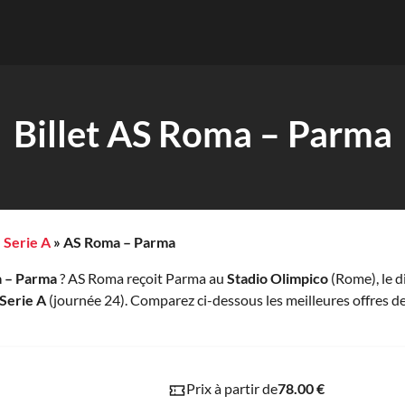
Billet AS Roma – Parma
»
Serie A
»
AS Roma – Parma
a – Parma
? AS Roma reçoit Parma au
Stadio Olimpico
(Rome), le 
Serie A
(journée 24). Comparez ci-dessous les meilleures offres d
Prix à partir de
78.00 €