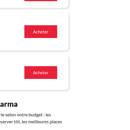
Acheter
Acheter
 Parma
e selon votre budget : les
éserver tôt, les meilleures places