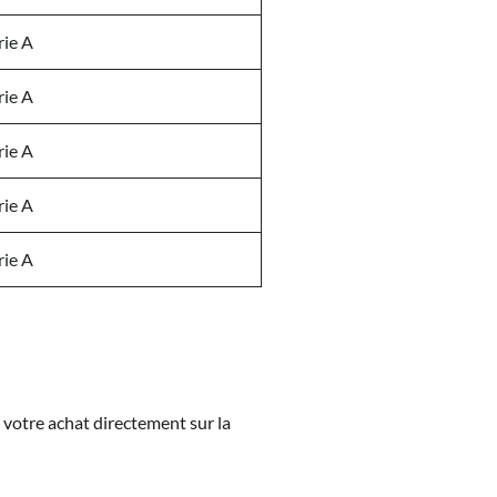
rie A
rie A
rie A
rie A
rie A
z votre achat directement sur la