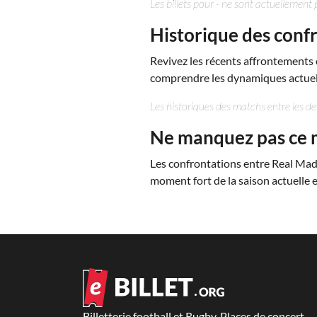
Les billets pour - ne sont actuellement p
Historique des conf
Revivez les récents affrontements
comprendre les dynamiques actuell
Les historiques des matchs entre les d
Ne manquez pas ce 
Les confrontations entre Real Mad
moment fort de la saison actuelle e
Billetterie football et Rugby, Places de concert