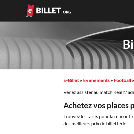
Bi
E-Billet
»
Évènements
»
Football
Venez assister au match Real Madri
Achetez vos places 
Trouvez les tarifs pour la rencon
des meilleurs prix de billetterie.