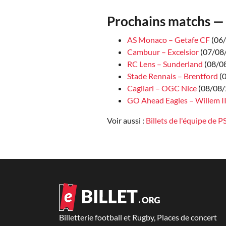
Prochains matchs — 
AS Monaco – Getafe CF
(06
Cambuur – Excelsior
(07/08
RC Lens – Sunderland
(08/0
Stade Rennais – Brentford
(
Cagliari – OGC Nice
(08/08/
GO Ahead Eagles – Willem I
Voir aussi :
Billets de l'équipe de 
Billetterie football et Rugby, Places de concert