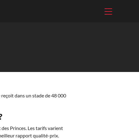
e reçoit dans un stade de 48 000
?
des Princes. Les tarifs varient
eilleur rapport qualité-prix.