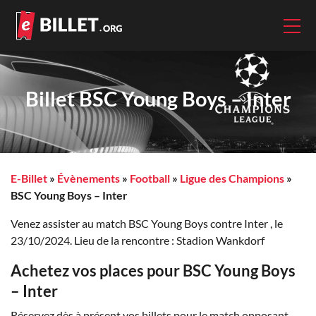
Billet BSC Young Boys – Inter
E-Billet
»
Évènements
»
Football
»
Ligue des Champions
»
BSC Young Boys – Inter
Venez assister au match BSC Young Boys contre Inter , le
23/10/2024. Lieu de la rencontre : Stadion Wankdorf
Achetez vos places pour BSC Young Boys
– Inter
Réservez dès à présent vos billets pour le match opposant